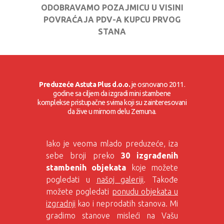
ODOBRAVAMO POZAJMICU U VISINI
POVRAĆAJA PDV-A KUPCU PRVOG
STANA
Preduzeće Astuta Plus d.o.o.
je osnovano 2011.
godine sa ciljem da izgradi mini stambene
komplekse pristupačne svima koji su zainteresovani
da žive u mirnom delu Zemuna.
Iako je veoma mlado preduzeće, iza
sebe broji preko
30 izgrađenih
stambenih objekata
koje možete
pogledati u
našoj galeriji
. Takođe
možete pogledati
ponudu objekata u
izgradnji
kao i neprodatih stanova. Mi
gradimo stanove misleći na Vašu