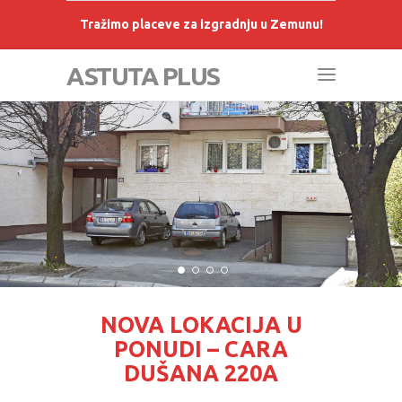
Tražimo placeve za izgradnju u Zemunu!
ASTUTA PLUS
NOVA LOKACIJA U
PONUDI – CARA
DUŠANA 220A